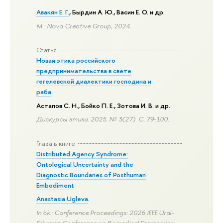
Авакян Е. Г.
, Бырдин А. Ю., Васин Е. О. и др.
М.: Nova Creative Group, 2024.
Статья
Новая этика российского
предпринимательства в свете
гегелевской диалектики господина и
раба
Астапов С. Н., Бойко П. Е., Зотова И. В. и др.
Дискурсы этики. 2025. № 3(27).
С. 79-100.
Глава в книге
Distributed Agency Syndrome:
Ontological Uncertainty and the
Diagnostic Boundaries of Posthuman
Embodiment
Anastasia Ugleva
.
In bk.: Conference Proceedings: 2026 IEEE Ural-