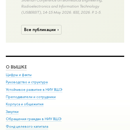
Siberian Conference on Biomedical Engineering,
Radioelectronics and Information Technology
(USBEREIT), 14-15 May 2026. IEEE, 2026.
P. 1-5.
Все публикации
О ВЫШКЕ
ОБ
Цифры и факты
Ли
Руководство и структура
Дов
Устойчивое развитие в НИУ ВШЭ
Ол
Преподаватели и сотрудники
При
Корпуса и общежития
Вы
Закупки
При
Обращения граждан в НИУ ВШЭ
Ас
Фонд целевого капитала
До