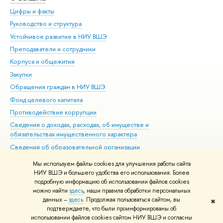
Цифры и факты
Ли
Руководство и структура
Дов
Устойчивое развитие в НИУ ВШЭ
Ол
Преподаватели и сотрудники
При
Корпуса и общежития
Вы
Закупки
При
Обращения граждан в НИУ ВШЭ
Ас
Фонд целевого капитала
До
Противодействие коррупции
Цен
Сведения о доходах, расходах, об имуществе и
Би
обязательствах имущественного характера
Об
Сведения об образовательной организации
Обр
Людям с ограниченными возможностями здоровья
Мы используем файлы cookies для улучшения работы сайта
Единая платежная страница
НИУ ВШЭ и большего удобства его использования. Более
подробную информацию об использовании файлов cookies
Работа в Вышке
можно найти
здесь
, наши правила обработки персональных
данных –
здесь
. Продолжая пользоваться сайтом, вы
✖
Редактору
подтверждаете, что были проинформированы об
© НИУ ВШЭ 1993–2026
Адреса и контакты
Условия использования
использовании файлов cookies сайтом НИУ ВШЭ и согласны