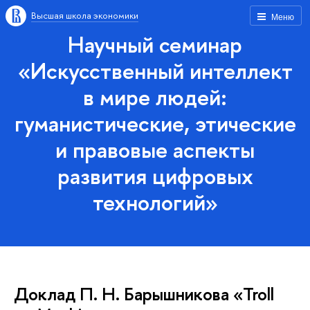
Высшая школа экономики
Меню
Научный семинар
«Искусственный интеллект
в мире людей:
гуманистические, этические
и правовые аспекты
развития цифровых
технологий»
Доклад П. Н. Барышникова «Troll