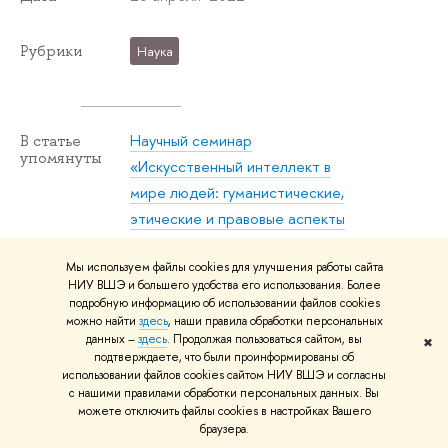
Рубрики
Наука
Научный семинар
В статье
упомянуты
«Искусственный интеллект в
мире людей: гуманистические,
этические и правовые аспекты
развития цифровых технологий»
Мы используем файлы cookies для улучшения работы сайта
НИУ ВШЭ и большего удобства его использования. Более
подробную информацию об использовании файлов cookies
можно найти
здесь
, наши правила обработки персональных
данных –
здесь
. Продолжая пользоваться сайтом, вы
✖
подтверждаете, что были проинформированы об
использовании файлов cookies сайтом НИУ ВШЭ и согласны
О ВЫШКЕ
ОБ
с нашими правилами обработки персональных данных. Вы
Цифры и факты
Ли
можете отключить файлы cookies в настройках Вашего
браузера.
Руководство и структура
Дов