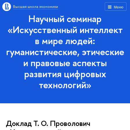
Высшая школа экономики
Меню
Научный семинар
«Искусственный интеллект
в мире людей:
гуманистические, этические
и правовые аспекты
развития цифровых
технологий»
Доклад Т. О. Проволович