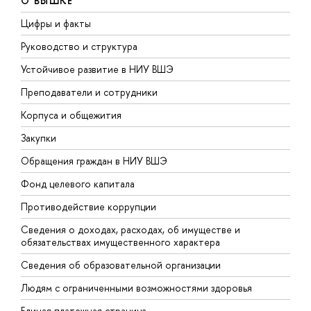
О ВЫШКЕ
Цифры и факты
Л
Руководство и структура
Д
Устойчивое развитие в НИУ ВШЭ
О
Преподаватели и сотрудники
П
Корпуса и общежития
В
Закупки
П
Обращения граждан в НИУ ВШЭ
А
Фонд целевого капитала
Д
Противодействие коррупции
Ц
Сведения о доходах, расходах, об имуществе и
Б
обязательствах имущественного характера
О
Сведения об образовательной организации
О
Людям с ограниченными возможностями здоровья
Единая платежная страница