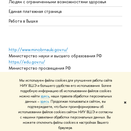
Людям с ограниченными возможностями здоровья
Единая платежная страница
Работа в Вышке
http://www.minobrnauki.gov.ru/
Министерство науки и высшего образования РФ
https://edu.gov.ru/
Министерство просвещения РФ
https://elearning.hse.ru/mooc
Массовые открытые онлайн-курсы
Мы используем файлы cookies для улучшения работы сайта
НИУ ВШЭ и большего удобства его использования. Более
подробную информацию об использовании файлов cookies
можно найти
здесь
, наши правила обработки персональных
© НИУ ВШЭ 1993–2026
Адреса и контакты
Условия
данных –
здесь
. Продолжая пользоваться сайтом, вы
✖
использования материалов
Политика конфиденциальности
Карта
подтверждаете, что были проинформированы об
сайта
использовании файлов cookies сайтом НИУ ВШЭ и согласны
Шрифты HSE Sans и HSE Slab разработаны в
Школе дизайна НИУ
с нашими правилами обработки персональных данных. Вы
ВШЭ
можете отключить файлы cookies в настройках Вашего
Редактору
браузера.