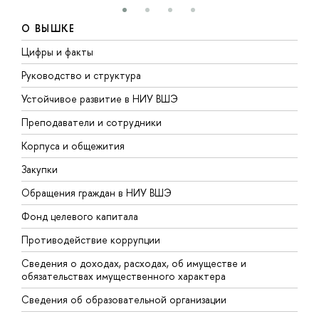
О ВЫШКЕ
Цифры и факты
Л
Руководство и структура
Д
Устойчивое развитие в НИУ ВШЭ
О
Преподаватели и сотрудники
П
Корпуса и общежития
В
Закупки
П
Обращения граждан в НИУ ВШЭ
А
Фонд целевого капитала
Д
Противодействие коррупции
Ц
Сведения о доходах, расходах, об имуществе и
Б
обязательствах имущественного характера
О
Сведения об образовательной организации
О