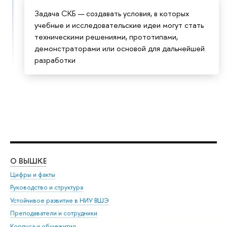
Задача СКБ — создавать условия, в которых
учебные и исследовательские идеи могут стать
техническими решениями, прототипами,
демонстраторами или основой для дальнейшей
разработки
О ВЫШКЕ
ОБ
Цифры и факты
Ли
Руководство и структура
Дов
Устойчивое развитие в НИУ ВШЭ
Ол
Преподаватели и сотрудники
При
Корпуса и общежития
Вы